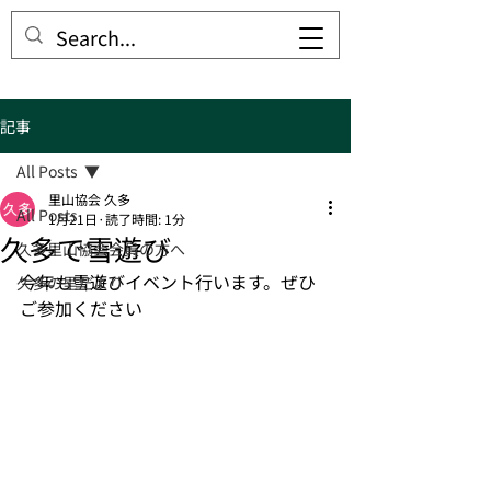
久多里山協会
記事
All Posts
里山協会 久多
All Posts
1月21日
読了時間: 1分
久多で雪遊び
久多里山協会会員の方へ
今年も雪遊びイベント行います。ぜひ
久多の里だより
ご参加ください