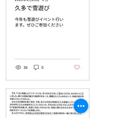
久多で雪遊び
今年も雪遊びイベント行い
ます。ぜひご参加ください
36
0